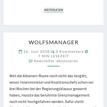
WEITERLESEN
WEITERLESEN
WOLFSMANAGER
WOLFSMANAGER
KOMMENTARE
16. Juni 2018
0 Kommentare
7
MIN LESEZEIT
Newsletter abonnieren
Weil die Albanien-Route noch nicht das hergibt,
wovor Innenminister und Koalitionschefs schon vor
drei Wochen bei der Regierungsklausur gewarnt
haben, musste das berühmte Grenzmanagement
noch nicht hochgefahren werden. Dafür stellt