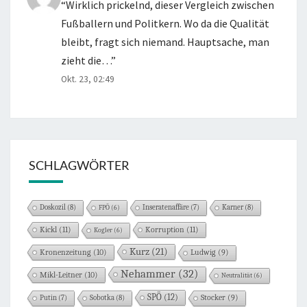
“
Wirklich prickelnd, dieser Vergleich zwischen
Fußballern und Politkern. Wo da die Qualität
bleibt, fragt sich niemand. Hauptsache, man
zieht die…
”
Okt. 23, 02:49
SCHLAGWÖRTER
Doskozil
(8)
Karner
(8)
FPÖ
(6)
Inseratenaffäre
(7)
Kickl
(11)
Korruption
(11)
Kogler
(6)
Kurz
(21)
Kronenzeitung
(10)
Ludwig
(9)
Nehammer
(32)
Mikl-Leitner
(10)
Neutralität
(6)
SPÖ
(12)
Sobotka
(8)
Stocker
(9)
Putin
(7)