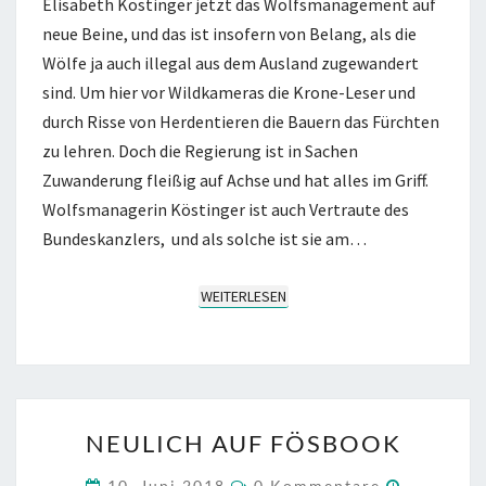
Elisabeth Köstinger jetzt das Wolfsmanagement auf
neue Beine, und das ist insofern von Belang, als die
Wölfe ja auch illegal aus dem Ausland zugewandert
sind. Um hier vor Wildkameras die Krone-Leser und
durch Risse von Herdentieren die Bauern das Fürchten
zu lehren. Doch die Regierung ist in Sachen
Zuwanderung fleißig auf Achse und hat alles im Griff.
Wolfsmanagerin Köstinger ist auch Vertraute des
Bundeskanzlers, und als solche ist sie am…
WEITERLESEN
WEITERLESEN
NEULICH
NEULICH AUF FÖSBOOK
AUF
FÖSBOOK
KOMMENTARE
10. Juni 2018
0 Kommentare