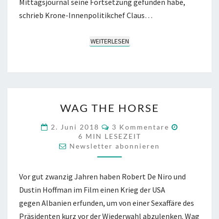
Mittagsjournal seine Fortsetzung gefunden habe,
schrieb Krone-Innenpolitikchef Claus…
WEITERLESEN
WEITERLESEN
WAG
WAG THE HORSE
THE
HORSE
KOMMENTARE
2. Juni 2018
3 Kommentare
6
MIN LESEZEIT
Newsletter abonnieren
Vor gut zwanzig Jahren haben Robert De Niro und
Dustin Hoffman im Film einen Krieg der USA
gegen Albanien erfunden, um von einer Sexaffäre des
Präsidenten kurz vor der Wiederwahl abzulenken. Wag