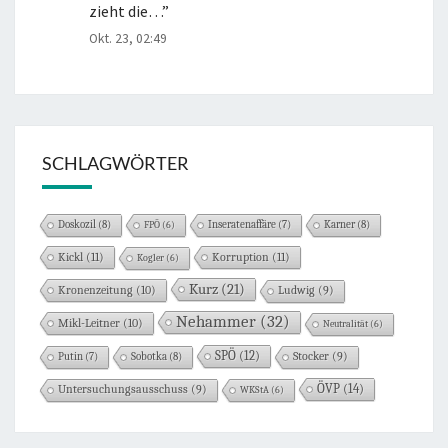
zieht die…
”
Okt. 23, 02:49
SCHLAGWÖRTER
Doskozil
(8)
Karner
(8)
FPÖ
(6)
Inseratenaffäre
(7)
Kickl
(11)
Korruption
(11)
Kogler
(6)
Kurz
(21)
Kronenzeitung
(10)
Ludwig
(9)
Nehammer
(32)
Mikl-Leitner
(10)
Neutralität
(6)
SPÖ
(12)
Sobotka
(8)
Stocker
(9)
Putin
(7)
ÖVP
(14)
Untersuchungsausschuss
(9)
WKStA
(6)