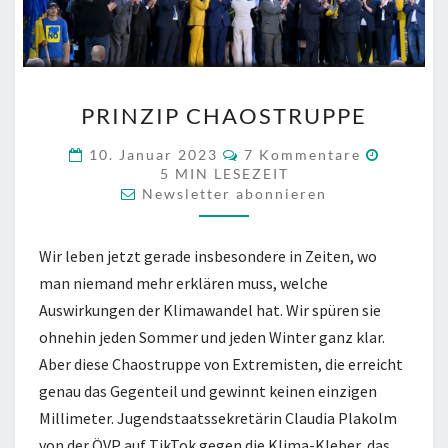
PRINZIP
PRINZIP CHAOSTRUPPE
CHAOSTRUPPE
KOMMENTARE
10. Januar 2023
7 Kommentare
5
MIN LESEZEIT
Newsletter abonnieren
Wir leben jetzt gerade insbesondere in Zeiten, wo
man niemand mehr erklären muss, welche
Auswirkungen der Klimawandel hat. Wir spüren sie
ohnehin jeden Sommer und jeden Winter ganz klar.
Aber diese Chaostruppe von Extremisten, die erreicht
genau das Gegenteil und gewinnt keinen einzigen
Millimeter. Jugendstaatssekretärin Claudia Plakolm
von der ÖVP auf TikTok gegen die Klima-Kleber, das