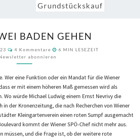
Grundstückskauf
WENN
WEI BADEN GEHEN
ZWEI
BADEN
KOMMENTARE
023
4 Kommentare
6
MIN LESEZEIT
GEHEN
Newsletter abonnieren
. Wer eine Funktion oder ein Mandat für die Wiener
dass er mit einem höheren Maß gemessen wird als
en. Wo würde Michael Ludwig einem Ernst Nevrivy die
ch in der Kronenzeitung, die nach Recherchen von Wiener
tädter Kleingartenverein einen roten Sumpf ausgemacht
 Boulevard kommt der Wiener SPÖ-Chef nicht mehr aus.
n müssen, und die Frage ist, ob der weitere rote