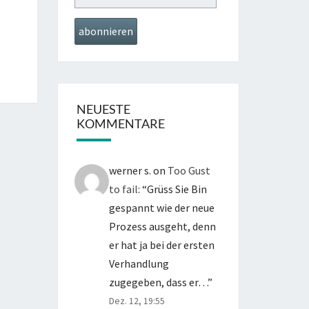
NEUESTE
KOMMENTARE
werner s.
on
Too Gust
to fail
: “
Grüss Sie Bin
gespannt wie der neue
Prozess ausgeht, denn
er hat ja bei der ersten
Verhandlung
zugegeben, dass er…
”
Dez. 12, 19:55