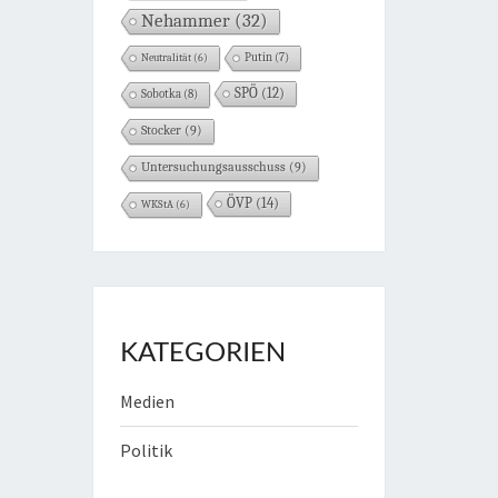
Nehammer
(32)
Neutralität
(6)
Putin
(7)
SPÖ
(12)
Sobotka
(8)
Stocker
(9)
Untersuchungsausschuss
(9)
ÖVP
(14)
WKStA
(6)
KATEGORIEN
Medien
Politik