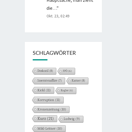
die…
”
Okt. 23, 02:49
SCHLAGWÖRTER
Doskozil
(8)
FPÖ
(6)
Karner
(8)
Inseratenaffäre
(7)
Kickl
(11)
Kogler
(6)
Korruption
(11)
Kronenzeitung
(10)
Kurz
(21)
Ludwig
(9)
Mikl-Leitner
(10)