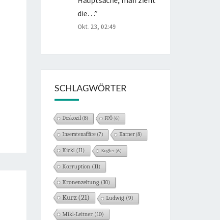
die…
”
Okt. 23, 02:49
SCHLAGWÖRTER
Doskozil
(8)
FPÖ
(6)
Karner
(8)
Inseratenaffäre
(7)
Kickl
(11)
Kogler
(6)
Korruption
(11)
Kronenzeitung
(10)
Kurz
(21)
Ludwig
(9)
Mikl-Leitner
(10)