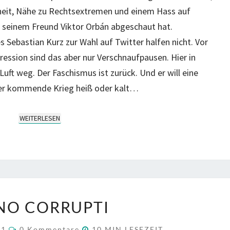
heit, Nähe zu Rechtsextremen und einem Hass auf
 seinem Freund Viktor Orbán abgeschaut hat.
Sebastian Kurz zur Wahl auf Twitter halfen nicht. Vor
ession sind das aber nur Verschnaufpausen. Hier in
Luft weg. Der Faschismus ist zurück. Und er will eine
er kommende Krieg heiß oder kalt…
WEITERLESEN
WEITERLESEN
ANNO
NO CORRUPTI
CORRUPTI
KOMMENTARE
21
0 Kommentare
10
MIN LESEZEIT