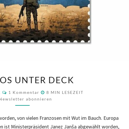
PLANLOS
OS UNTER DECK
UNTER
DECK
KOMMENTARE
2
1 Kommentar
8
MIN LESEZEIT
Newsletter abonnieren
orden, von vielen Franzosen mit Wut im Bauch. Europa
en ist Ministerpräsident Janez Janša abgewählt worden,