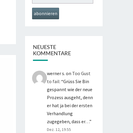
NEUESTE
KOMMENTARE
werner s.
on
Too Gust
to fail
: “
Grüss Sie Bin
gespannt wie der neue
Prozess ausgeht, denn
er hat ja bei der ersten
Verhandlung
zugegeben, dass er…
”
Dez. 12, 19:55