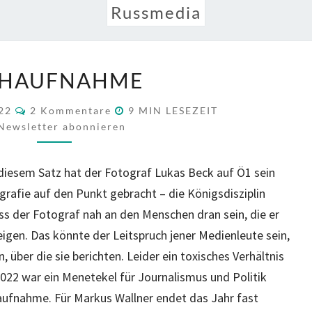
Russmedia
NAHAUFNAHME
HAUFNAHME
KOMMENTARE
022
2 Kommentare
9
MIN LESEZEIT
Newsletter abonnieren
t diesem Satz hat der Fotograf Lukas Beck auf Ö1 sein
rafie auf den Punkt gebracht – die Königsdisziplin
ss der Fotograf nah an den Menschen dran sein, die er
zeigen. Das könnte der Leitspruch jener Medienleute sein,
 über die sie berichten. Leider ein toxisches Verhältnis
2022 war ein Menetekel für Journalismus und Politik
aufnahme. Für Markus Wallner endet das Jahr fast