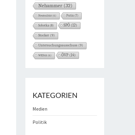
Nehammer
(32)
Neutralität
(6)
Putin
(7)
SPÖ
(12)
Sobotka
(8)
Stocker
(9)
Untersuchungsausschuss
(9)
ÖVP
(14)
WKStA
(6)
KATEGORIEN
Medien
Politik