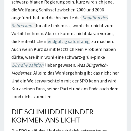
schwarz-blauen Regierung sein. Kurz wird sich jene,
die Wolfgang Schüssel zwischen 2000 und 2006
angeführt hat und die bis heute die
Koalition des
Schreckens
für alle Linken ist, wohl eher nicht zum
Vorbild nehmen. Aber er kommt nicht daran vorbei,
die Freiheitlichen
endgültig salonfähig
zu machen.
Auch wenn Kurz damit letztlich kein Problem haben
dürfte, wäre ihm wohl eine schwarz-grün-pinke
Dirndl-Koalition
lieber gewesen.
Was Bürgerlich-
Modernes.
Allein: das Wahlergebnis gibt das nicht her.
Und ein Weiterwurschteln mit der SPÖ kann und wird
Kurz seinen Fans, seiner Partei und am Ende auch dem
Land nicht zumuten.
DIE SCHMUDDELKINDER
KOMMEN ANS LICHT
Die FPÖ weiß das. Und sie wird sich extrem teuer