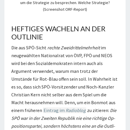
um die Strategie zu besprechen. Welche Strategie?
(Screenshot ORF-Report)
HEFTIGES WACHELN AN DER
OUTLINIE
Die aus SPÖ-Sicht
rechte Zweidrittelmehrheit
im
neugewählten Nationalrat von ÖVP, FPÖ und NEOS
wird bei den Sozialdemokraten intern auch als
Argument verwendet, warum man trotz der
Umstände für Rot-Blau offen sein soll. In Wahrheit ist
es so, dass sich SPÖ-Vorsitzender und Noch-Kanzler
Christian Kern nicht selber aus dem Spiel um die
Macht herausnehmen will. Denn, um ein Bonmot aus
einem früheren
Eintrag im
Radioblog
zu zitieren:
Die
SPÖ war in der Zwei­ten Re­pu­blik nie ei­ne rich­ti­ge Op­
po­si­ti­ons­par­tei, son­dern höchs­tens ei­ne an die Out­li­