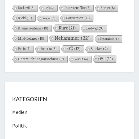
Doskozil
(8)
Karner
(8)
FPÖ
(6)
Inseratenaffäre
(7)
Kickl
(11)
Korruption
(11)
Kogler
(6)
Kurz
(21)
Kronenzeitung
(10)
Ludwig
(9)
Nehammer
(32)
Mikl-Leitner
(10)
Neutralität
(6)
SPÖ
(12)
Sobotka
(8)
Stocker
(9)
Putin
(7)
ÖVP
(14)
Untersuchungsausschuss
(9)
WKStA
(6)
KATEGORIEN
Medien
Politik