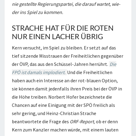
nie ge­stell­te Re­gie­rungs­par­tei,
die dar­auf war­tet, wie­
der ins Spiel zu kom­men.
STRACHE HAT FÜR DIE ROTEN
NUR EINEN LACHER ÜBRIG
Kern versucht, im Spiel zu bleiben. Er setzt auf das
tief sitzende Misstrauen der Freiheitlichen gegenüber
der ÖVP, das aus den Schüssel-Jahren herrührt.
Die
FPÖ ist damals implodiert.
Und die Freiheitlichen
haben auch ein Interesse an der rot-blauen Option,
sie können damit jedenfalls ihren Preis bei der ÖVP in
die Höhe treiben. Norbert Hofer bezeichnete die
Chancen auf eine Einigung mit der SPÖ freilich als
sehr gering, und Heinz-Christian Strache
beantwortete die Frage des
ORF-Report,
ob er denn
Kern zum Kanzler machen würde, mit einem lauten