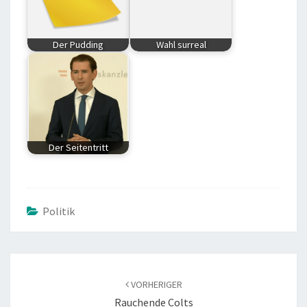
Der Pudding
Wahl surreal
Der Seitentritt
Politik
BEITRAGS-
NAVIGATION
VORHERIGER
Rauchende Colts