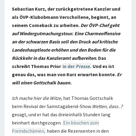
Sebastian Kurz, der zurückgetretene Kanzler und
als ÖVP-Klubobmann Verschollene, beginnt, an
seinem Comeback zu arbeiten.
Der ÖVP-Chef geht
auf Wiedergutmachungstour. Eine Charmeoffensive
an der schwarzen Basis soll den Druck auf kritische
Landeshauptleute erhöhen und den Boden für die
Rückkehr in das Kanzleramt aufbereiten
. Das
schreibt Thomas Prior
in der
Presse.
Und es ist
genau das, was man von Kurz erwarten konnte.
Er
will einen Gottschalk bauen.
Ich mache hier die Witze,
hat Thomas Gottschalk
beim Revival der Samstagabend-Show
Wetten, dass..?
gesagt, und er hat das dreieinhalb Stunden lang
beinhart durchgezogen.
Ein bisschen zum
Fremdschämen,
haben die Rezensenten in den