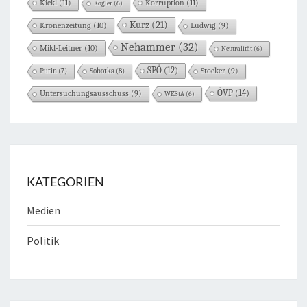
Kickl
(11)
Korruption
(11)
Kogler
(6)
Kurz
(21)
Kronenzeitung
(10)
Ludwig
(9)
Nehammer
(32)
Mikl-Leitner
(10)
Neutralität
(6)
SPÖ
(12)
Sobotka
(8)
Stocker
(9)
Putin
(7)
ÖVP
(14)
Untersuchungsausschuss
(9)
WKStA
(6)
KATEGORIEN
Medien
Politik